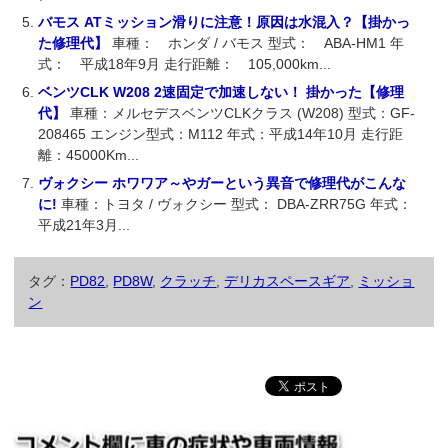
バモス ATミッション滑りに注意！原因は水混入？【掛かっ
た修理代】
車種： ホンダ / バモス 型式： ABA-HM1 年
式： 平成18年9月 走行距離： 105,000km...
ベンツCLK W208 2速固定で加速しない！ 掛かった【修理
代】
車種：メルセデスベンツCLKクラス (W208) 型式：GF-
208465 エンジン型式：M112 年式：平成14年10月 走行距
離：45000Km...
ヴォクシー ホワワア～やガーという異音で修理代がこんな
に!
車種：トヨタ / ヴォクシー 型式： DBA-ZRR75G 年式：
平成21年3月...
タグ：
PD82
,
PD8W
,
クラッチ
,
デリカスペースギア
,
ミッショ
ン