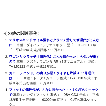
その他の関連事例:
テリオスキッド オイル漏れとクラッチ滑りで修理代がこんな
に！
車種：ダイハツ / テリオスキッド 型式：GF-J111G 年
式：平成12年式 走行距離：11万キロ...
ワゴンＲ クラッチ【修理代】こんな掛かった！ペダルが重す
ぎて
車種：スズキ / ワゴンＲ RR（5速マニュアル） 型式：
TA-MC22S 年式：平成13年式...
カローラ ハンドルの戻りが悪くタイヤも片減り！”修理代
は・・・
車種：トヨタ / カローラ 型式：E-AE110 年式：平
成８年式 走行距離：８万キロ...
フィットの修理代がこんなに掛かった・・！CVTのショック
で
車種：ホンダ / フィット 型式： DBA-GD3 年式： 平成
18年5月 走行距離： 63000km 症状： CVTの車体ショッ
ク...