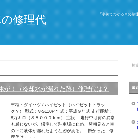
「事例でわかる車の修
車の修理代
最
液体が！（冷却水が漏れた跡）修理代は？
車種：ダイハツ / ハイゼット（ハイゼットトラッ
ク？） 型式：V-S110P 年式：平成９年式 走行距離：
8万キロ（８５０００ｋｍ） 症状： 走行中は何の異常
も感じないが、帰宅して駐車場に止め、翌朝見ると車
の下に液体が漏れたような跡がある。 掛かった、修
理代は・・・