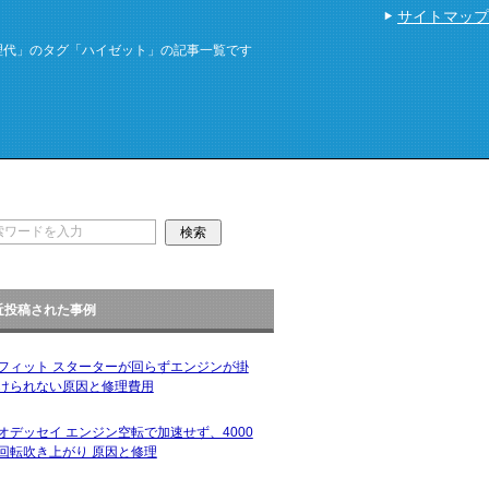
サイトマップ
理代」のタグ「ハイゼット」の記事一覧です
近投稿された事例
フィット スターターが回らずエンジンが掛
けられない原因と修理費用
オデッセイ エンジン空転で加速せず、4000
回転吹き上がり 原因と修理