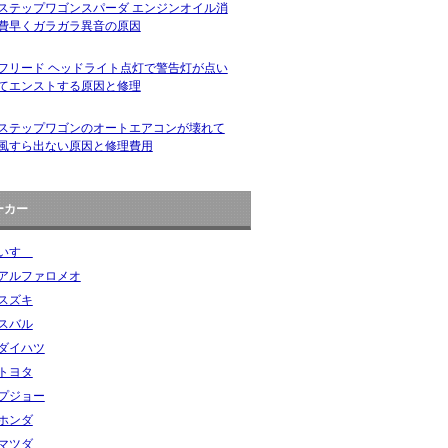
ステップワゴンスパーダ エンジンオイル消
費早くガラガラ異音の原因
フリード ヘッドライト点灯で警告灯が点い
てエンストする原因と修理
ステップワゴンのオートエアコンが壊れて
風すら出ない原因と修理費用
ーカー
いすゞ
アルファロメオ
スズキ
スバル
ダイハツ
トヨタ
プジョー
ホンダ
マツダ