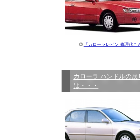
「カローラレビン 修理代こ
カローラ ハンドルの戻
は・・・