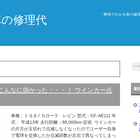
「事例でわかる車の修
車の修理代
最
こんなに掛かった・・・！ ウインカー点
車種：トヨタ / カローラ レビン 型式：GF-AE111 年
式： 平成13年 走行距離：88,000km 症状: ウインカー
の片方が玉切れで点滅しなくなったのでユーザー自身
で電球を交換したが点滅回数が左右で異なってしまっ