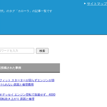
サイトマップ
理代」のタグ「カローラ」の記事一覧です
近投稿された事例
フィット スターターが回らずエンジンが掛
けられない原因と修理費用
オデッセイ エンジン空転で加速せず、4000
回転吹き上がり 原因と修理