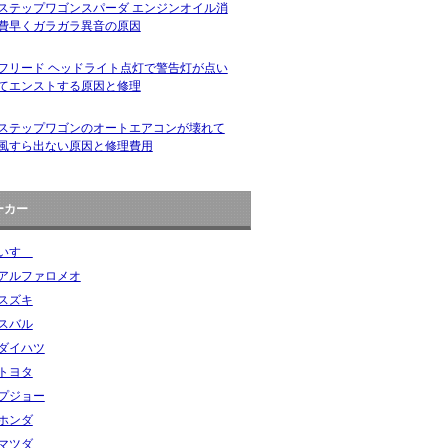
ステップワゴンスパーダ エンジンオイル消
費早くガラガラ異音の原因
フリード ヘッドライト点灯で警告灯が点い
てエンストする原因と修理
ステップワゴンのオートエアコンが壊れて
風すら出ない原因と修理費用
ーカー
いすゞ
アルファロメオ
スズキ
スバル
ダイハツ
トヨタ
プジョー
ホンダ
マツダ