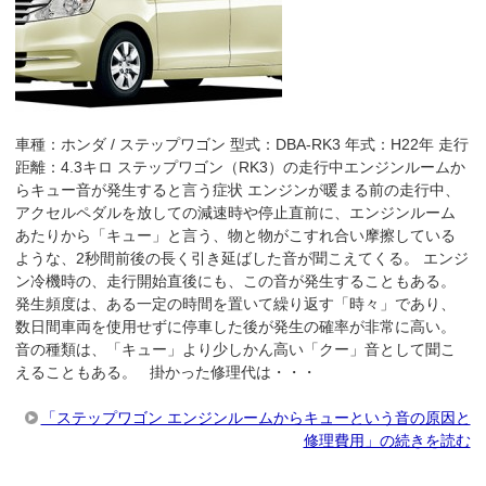
車種：ホンダ / ステップワゴン 型式：DBA-RK3 年式：H22年 走行
距離：4.3キロ ステップワゴン（RK3）の走行中エンジンルームか
らキュー音が発生すると言う症状 エンジンが暖まる前の走行中、
アクセルペダルを放しての減速時や停止直前に、エンジンルーム
あたりから「キュー」と言う、物と物がこすれ合い摩擦している
ような、2秒間前後の長く引き延ばした音が聞こえてくる。 エンジ
ン冷機時の、走行開始直後にも、この音が発生することもある。
発生頻度は、ある一定の時間を置いて繰り返す「時々」であり、
数日間車両を使用せずに停車した後が発生の確率が非常に高い。
音の種類は、「キュー」より少しかん高い「クー」音として聞こ
えることもある。 掛かった修理代は・・・
「ステップワゴン エンジンルームからキューという音の原因と
修理費用」の続きを読む